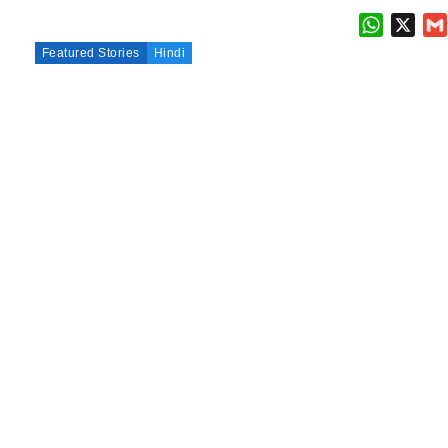
WhatsAp
X
Featured Stories
Hindi