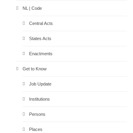
NL | Code
Central Acts
States Acts
Enactments
Get to Know
Job Update
Institutions
Persons
Places