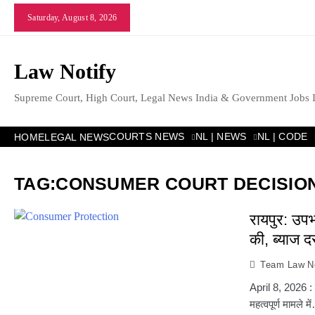
Skip
Saturday, August 8, 2026
to
content
Law Notify
Supreme Court, High Court, Legal News India & Government Jobs 
COURTS NEWS
NL | NEWS
NL | CODE
HOME
LEGAL NEWS
TAG:
CONSUMER COURT DECISIO
रायपुर: उप
की, ब्याज दर
Team Law No
April 8, 2026 : छ
महत्वपूर्ण मामले मे