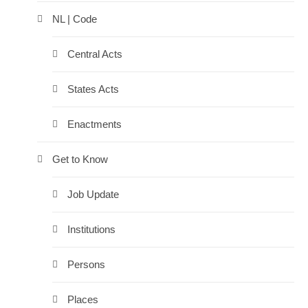
NL | Code
Central Acts
States Acts
Enactments
Get to Know
Job Update
Institutions
Persons
Places